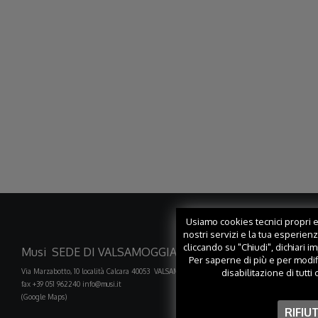
Usiamo cookies tecnici propri ed
nostri servizi e la tua esperien
cliccando su "Chiudi", dichiari i
Musi SEDE DI VALSAMOGGIA (BO)
Musi FILIA
Per saperne di più e per modif
disabilitazione di tutti
Via Marzabotto, 10 località Calcara 40053 VALSAMOGGIA
Via B. Franklin, 31
fax +39 051 962240
info@musi.it
fax +39 0521 607202
(Google Maps)
(Google Maps)
RIFIU