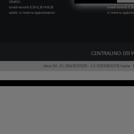
ORARIO
ORARIO
lunedì-venerdì 8,30-12,30 14-18,30
lunedì-venerdì 8,30-
sabato: si riceve su appuntamento
si riceve su appun
CENTRALINO:
051 
Musi Srl - P.I. 00630371201 - C.F. 03515820375
Home