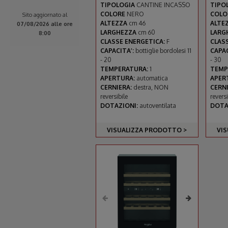
TIPOLOGIA
CANTINE INCASSO
TIPO
COLORE
NERO
COL
Sito aggiornato al
ALTEZZA
cm 46
ALTE
07/08/2026 alle ore
LARGHEZZA
cm 60
LARG
8:00
CLASSE ENERGETICA:
F
CLAS
CAPACITA’:
bottiglie bordolesi 11
CAPAC
- 20
- 30
TEMPERATURA:
1
TEMP
APERTURA:
automatica
APER
CERNIERA:
destra, NON
CERN
reversibile
reversi
DOTAZIONI:
autoventilata
DOTA
VISUALIZZA PRODOTTO >
VI