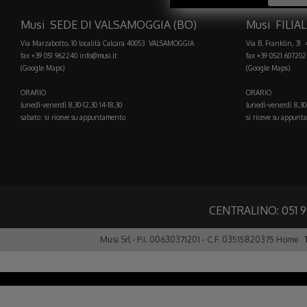
Musi SEDE DI VALSAMOGGIA (BO)
Musi FILIA
Via Marzabotto, 10 località Calcara 40053 VALSAMOGGIA
Via B. Franklin, 31
fax +39 051 962240
info@musi.it
fax +39 0521 607202
(Google Maps)
(Google Maps)
ORARIO
ORARIO
lunedì-venerdì 8,30-12,30 14-18,30
lunedì-venerdì 8,30-
sabato: si riceve su appuntamento
si riceve su appun
CENTRALINO:
051 
Musi Srl - P.I. 00630371201 - C.F. 03515820375
Home