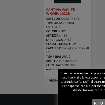
CANTINA WSUITE
WHWBU60D2B
CATEGORIA
CANTINE VINI
TIPOLOGIA
CANTINE
SOTTOTOP
COLORE
NERO
ALTEZZA
cm 82
LARGHEZZA
cm 60
CLASSE ENERGETICA:
F
CAPACITA’:
bottiglie bordolesi 41
- 50
TEMPERATURA:
2
APERTURA:
automatica
CERNIERA:
destra, NON
reversibile
Usiamo cookies tecnici propri ed
nostri servizi e la tua esperien
VISUALIZZA PRODOTTO >
cliccando su "Chiudi", dichiari i
Per saperne di più e per modif
disabilitazione di tutti
RIFIU