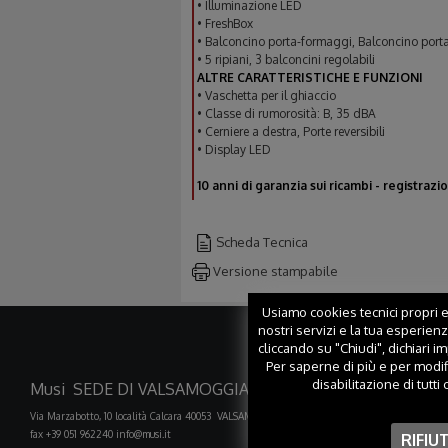
• Illuminazione LED
• FreshBox
• Balconcino porta-formaggi, Balconcino porta
• 5 ripiani, 3 balconcini regolabili
ALTRE CARATTERISTICHE E FUNZIONI
• Vaschetta per il ghiaccio
• Classe di rumorosità: B, 35 dBA
• Cerniere a destra, Porte reversibili
• Display LED
10 anni di garanzia sui ricambi - registraz
Scheda Tecnica
Versione stampabile
Usiamo cookies tecnici propri ed
nostri servizi e la tua esperien
cliccando su "Chiudi", dichiari i
Per saperne di più e per modif
disabilitazione di tutti
Musi SEDE DI VALSAMOGGIA (BO)
Musi FILIA
Via Marzabotto, 10 località Calcara 40053 VALSAMOGGIA
Via B. Franklin, 31
fax +39 051 962240
info@musi.it
fax +39 0521 607202
RIFIU