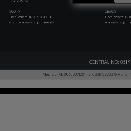
(Google Maps)
(Google Maps)
ORARIO
ORARIO
lunedì-venerdì 8,30-12,30 14-18,30
lunedì-venerdì 8,30-
sabato: si riceve su appuntamento
si riceve su appun
CENTRALINO:
051 
Musi Srl - P.I. 00630371201 - C.F. 03515820375
Home