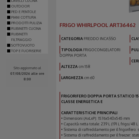
LAVELLI CUCINA
OUTDOOR
PED E PENTOLE
PIANI COTTURA
PRODOTTI PULIZIA
FRIGO WHIRLPOOL ART36462
RUBINETTI CUCINA
RUBINETTI
CATEGORIA
FREDDO INCASSO
CLA
FILTRAGGIO
SOTTOVUOTO
TIPOLOGIA
FRIGOCONGELATORI
PUL
TOP E FUORISERIE
DOPPIA PORTA
CER
ALTEZZA
cm 158
Sito aggiornato al
07/08/2026 alle ore
LARGHEZZA
cm 60
8:00
FRIGORIFERO DOPPIA PORTA STATICO 157 
CLASSE ENERGETICA E
CARATTERISTICHE PRINCIPALI
• Dimensioni (AxLxP): 1576x540x545 mm
• Capacità netta totale: 239 L (191 L frigo/48 L 
• Sistema di raffreddamento per il frigorifero: 
• Sistema di raffreddamento per il freezer: stat