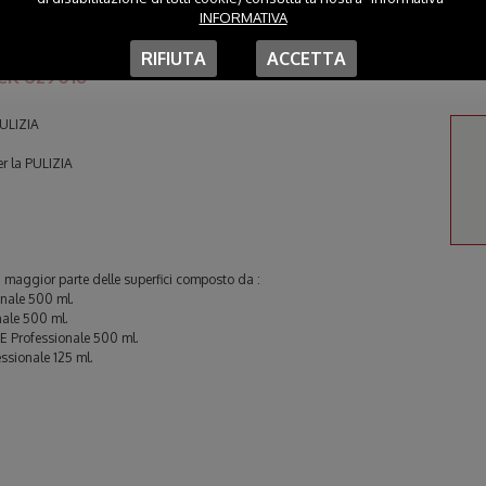
INFORMATIVA
RIFIUTA
ACCETTA
CK 629018 *
ULIZIA
 la PULIZIA
la maggior parte delle superfici composto da :
nale 500 ml.
ale 500 ml.
Professionale 500 ml.
sionale 125 ml.