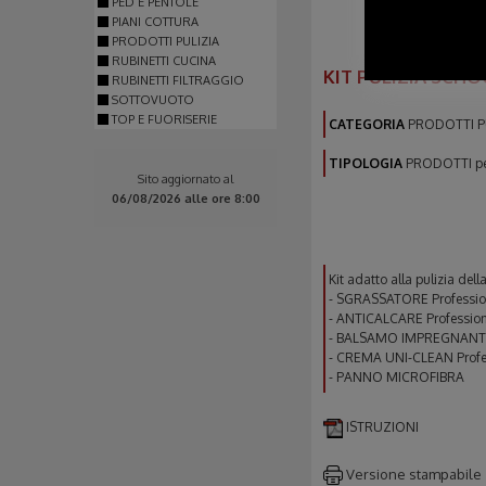
PED E PENTOLE
PIANI COTTURA
PRODOTTI PULIZIA
RUBINETTI CUCINA
KIT PULIZIA SCHO
RUBINETTI FILTRAGGIO
SOTTOVUOTO
TOP E FUORISERIE
CATEGORIA
PRODOTTI P
TIPOLOGIA
PRODOTTI per
Sito aggiornato al
06/08/2026 alle ore 8:00
Kit adatto alla pulizia del
- SGRASSATORE Professio
- ANTICALCARE Profession
- BALSAMO IMPREGNANTE 
- CREMA UNI-CLEAN Profes
- PANNO MICROFIBRA
ISTRUZIONI
Versione stampabile