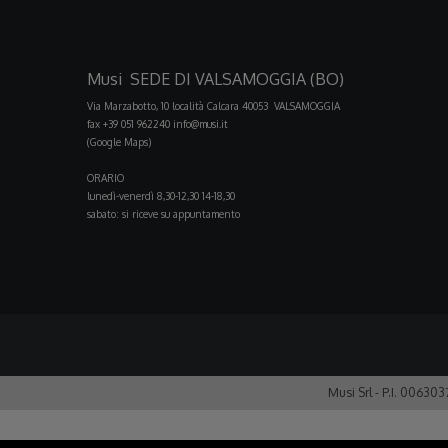
Musi SEDE DI VALSAMOGGIA (BO)
Via Marzabotto, 10 località Calcara 40053 VALSAMOGGIA
fax +39 051 962240
info@musi.it
(Google Maps)
ORARIO
lunedì-venerdì 8,30-12,30 14-18,30
sabato: si riceve su appuntamento
Musi Srl - P.I. 00630