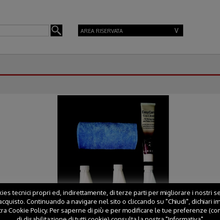
AREA RISERVATA
es tecnici propri ed, indirettamente, di terze parti per migliorare i nostri ser
cquisto. Continuando a navigare nel sito o cliccando su "Chiudi", dichiari i
tra Cookie Policy. Per saperne di più e per modificare le tue preferenze (co
di disabilitazione di tutti cookie) consulta la nostra "Informativa"