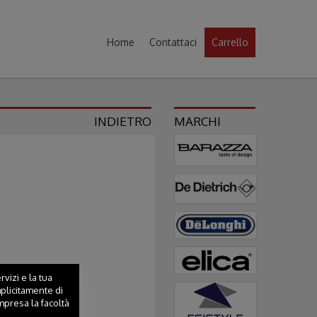
Home
Contattaci
Carrello
INDIETRO
MARCHI
vizi e la tua
mplicitamente di
mpresa la facoltà