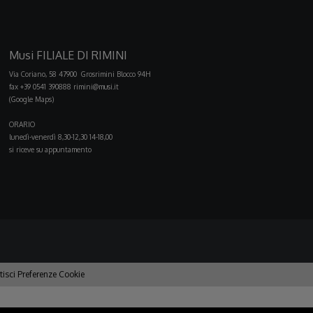
Musi FILIALE DI RIMINI
Via Coriano, 58 47900 Grosrimini Blocco 94H
fax +39 0541 390888
rimini@musi.it
(Google Maps)
ORARIO
lunedì-venerdì 8,30-12,30 14-18,00
si riceve su appuntamento
tisci Preferenze Cookie