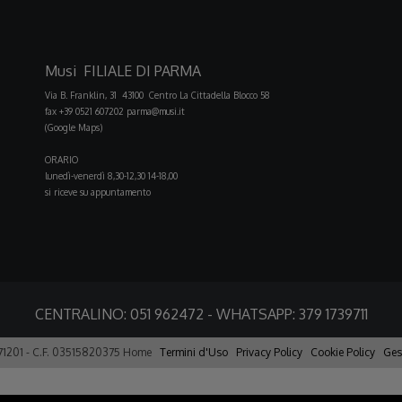
Musi FILIALE DI PARMA
Via B. Franklin, 31 43100 Centro La Cittadella Blocco 58
fax +39 0521 607202
parma@musi.it
(Google Maps)
ORARIO
lunedì-venerdì 8,30-12,30 14-18,00
si riceve su appuntamento
CENTRALINO:
051 962472
- WHATSAPP:
379 1739711
371201 - C.F. 03515820375
Home
Termini d'Uso
Privacy Policy
Cookie Policy
Ges