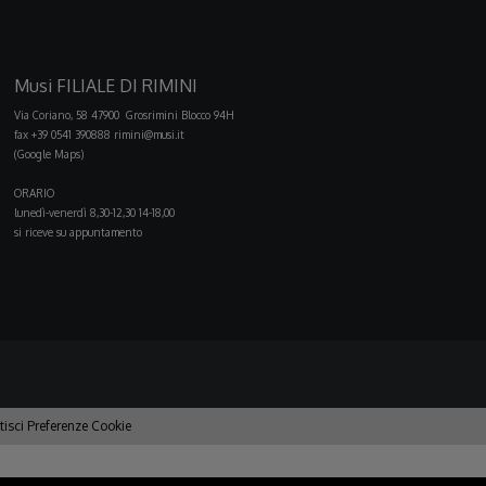
Musi FILIALE DI RIMINI
Via Coriano, 58 47900 Grosrimini Blocco 94H
fax +39 0541 390888
rimini@musi.it
(Google Maps)
ORARIO
lunedì-venerdì 8,30-12,30 14-18,00
si riceve su appuntamento
tisci Preferenze Cookie