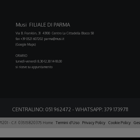
Musi FILIALE DI PARMA
Via B. Franklin, 31 43100 Centro La Cittadella Blocco 58
fax +39 0521 607202
parma@musi.it
(Google Maps)
ORARIO
lunedì-venerdì 8,30-12,30 14-18,00
si riceve su appuntamento
CENTRALINO:
051 962472
- WHATSAPP:
379 1739711
371201 - C.F. 03515820375
Home
Termini d'Uso
Privacy Policy
Cookie Policy
Ges