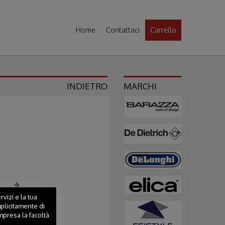
Home
Contattaci
Carrello
INDIETRO
MARCHI
vizi e la tua
mplicitamente di
mpresa la facoltà