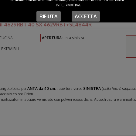
INFORMATIVA
RIFIUTA
ACCETTA
I 4629RBT 40 SX 4629RBT+SL4644R
CUCINA
APERTURA:
anta sinistra
ESTRAIBILI
 angolo base per
ANTA da 40 cm
. ; apertura verso
SINISTRA
(
nella foto è rapprese
 acciaio colore Orion.
mortizzatori in acciaio verniciato con polveri epossidiche. Autochiusura e ammortiz