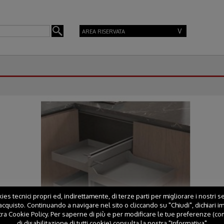
AREA RISERVATA
es tecnici propri ed, indirettamente, di terze parti per migliorare i nostri ser
cquisto. Continuando a navigare nel sito o cliccando su "Chiudi", dichiari i
tra Cookie Policy. Per saperne di più e per modificare le tue preferenze (co
di disabilitazione di tutti cookie) consulta la nostra "Informativa"