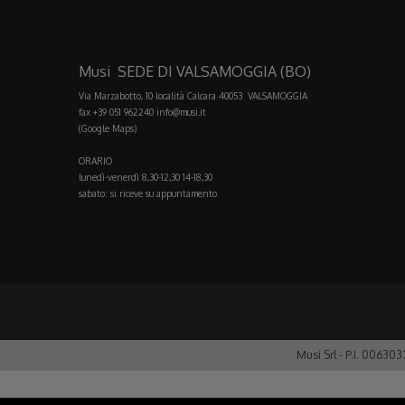
Musi SEDE DI VALSAMOGGIA (BO)
Via Marzabotto, 10 località Calcara 40053 VALSAMOGGIA
fax +39 051 962240
info@musi.it
(Google Maps)
ORARIO
lunedì-venerdì 8,30-12,30 14-18,30
sabato: si riceve su appuntamento
Musi Srl - P.I. 00630