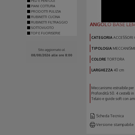
PED E PENTOLE
PIANI COTTURA
PRODOTTI PULIZIA
RUBINETTI CUCINA
RUBINETTI FILTRAGGIO
ANGOLO BASE LEM
SOTTOVUOTO
TOP E FUORISERIE
CATEGORIA
ACCESSORI 
TIPOLOGIA
MECCANISMI 
Sito aggiornato al
08/08/2026 alle ore 8:00
COLORE
TORTORA
LARGHEZZA
40 cm
Meccanismo estraibile per
Profondità 50. 4 cestelli in
Telaio e guide soft con am
Scheda Tecnica
Versione stampabile